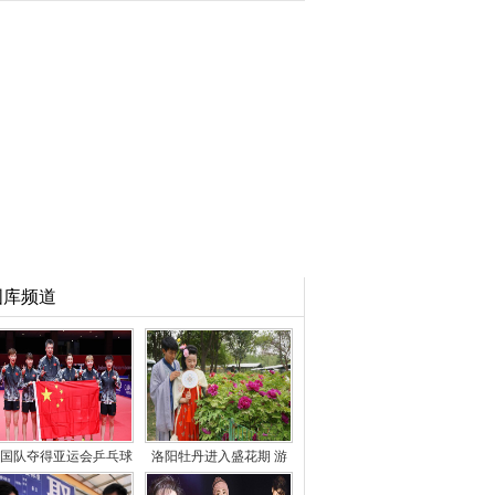
图库频道
国队夺得亚运会乒乓球
洛阳牡丹进入盛花期 游
女团冠军
客徜徉花海