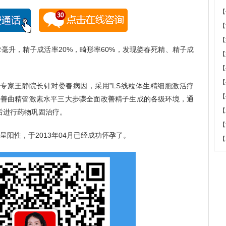
【
【
【
升，精子成活率20%，畸形率60%，发现娄春死精、精子成
【
【
【
家王静院长针对娄春病因，采用”LS线粒体生精细胞激活疗
【
改善曲精管激素水平三大步骤全面改善精子生成的各级环境，通
【
后进行药物巩固治疗。
【
性，于2013年04月已经成功怀孕了。
【