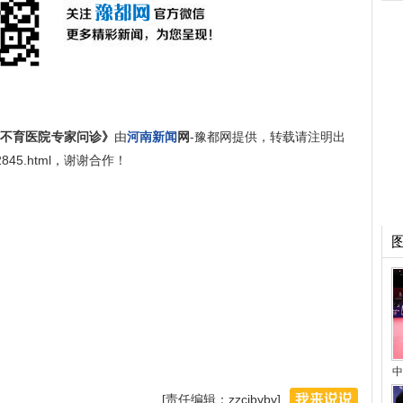
孕不育医院专家问诊》
由
河南新闻
网
-豫都网提供，转载请注明出
/822845.html，谢谢合作！
中
[责任编辑：zzcjbyby]