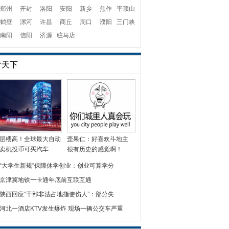
郑州
开封
洛阳
安阳
新乡
焦作
平顶山
鹤壁
漯河
许昌
商丘
周口
濮阳
三门峡
南阳
信阳
济源
驻马店
看天下
层楼高！全球最大自动
歪果仁：好喜欢斗地主
卖机投币可买汽车
很有历史的感觉啊！
“大学生新规”保障休学创业：创业可算学分
京津冀地铁一卡通年底前互联互通
陕西回应“干部非法占地指使伤人”：部分失
河北一酒店KTV发生爆炸 现场一辆公交车严重