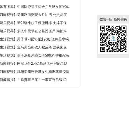
体育图库
】
中国队夺得亚运会乒乓球女团冠军
河南视野
】
郑州路面突现大片油污 公交调度
娱乐视界
】
新郎驮小姨子做俯卧撑 支撑不住
娱乐视界
】
多人中元节在公墓扮僵尸 为拍抖
生活视觉
】
男子带2瓶汽油过安检 谎称是水喝
生活视觉
】
宝马男当街砍人被反杀 曾获见义
生活视觉
】
男子深夜尾随女子500米 持棍敲头
新闻播报
】
网曝华住2.4亿条酒店开房记录疑
河南视野
】
沈阳郑州连云港发生非洲猪瘟疫情
新闻播报
】
＂杀妻藏尸案＂一审宣判后续 凶