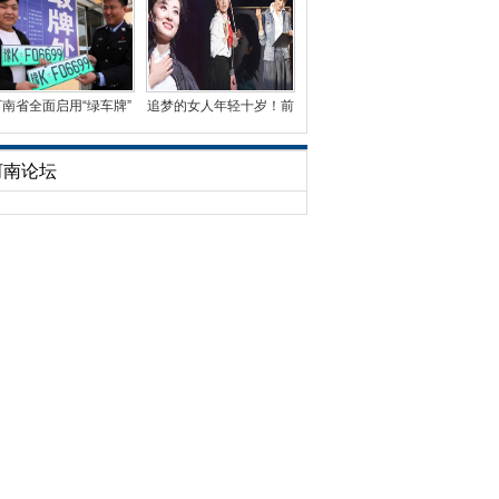
河南省全面启用“绿车牌”
追梦的女人年轻十岁！前
已发放3万余副
央视名嘴周涛首演话
河南论坛