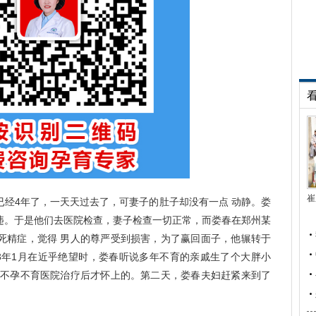
崔
4年了，一天天过去了，可妻子的肚子却没有一点 动静。娄
违。于是他们去医院检查，妻子检查一切正常，而娄春在郑州某
死精症，觉得 男人的尊严受到损害，为了赢回面子，他辗转于
13年1月在近乎绝望时，娄春听说多年不育的亲戚生了个大胖小
江不孕不育医院治疗后才怀上的。第二天，娄春夫妇赶紧来到了
。