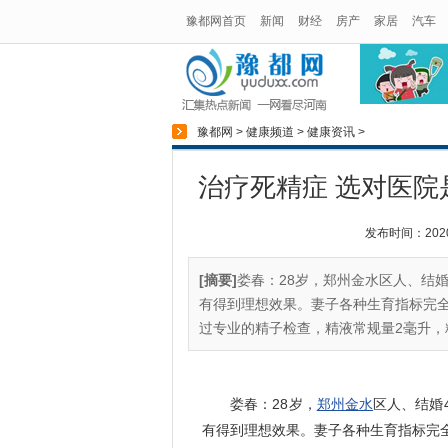
豫都网首页
新闻
财经
房产
家居
汽车
豫都网
>
健康频道
>
健康资讯
>
治疗死精症 选对医院
发布时间：2020-0
[摘要]
娄春：28岁，郑州金水区人、结
有得到理想效果。妻子各种生育指标完全
过专业的精子检查，精液常规量2毫升，精子
娄春：28岁，
郑州
金水
区人、结婚
有得到理想效果。妻子各种生育指标完全